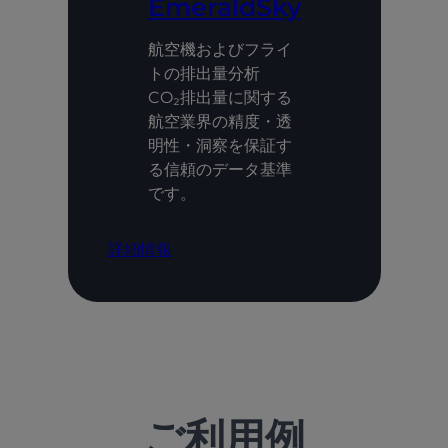
EmeraldSky
航空機およびフライ
トの排出量分析
CO₂排出量に関する
航空業界の精度・透
明性・洞察を保証す
る信頼のデータ基準
です。
詳細情報
ご利用例