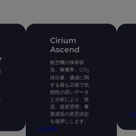
Cirium
Ascend
y
航空機の保有状
況、稼働率、CO
深
2
排出量、価値に関
する最も正確で信
頼性の高いデータ
リ
と分析により、投
ー
資、資産管理、事
詳
業成長の意思決定
を後押しします。
詳細情報