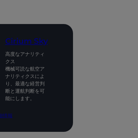
Cirium Sky
高度なアナリティ
クス
機械可読な航空ア
ナリティクスによ
り、最適な経営判
断と運航判断を可
能にします。
細情報