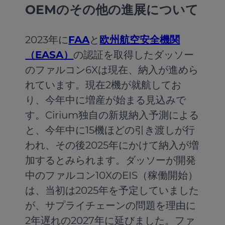
OEMのその他の進展について
2023年に
FAA
と
欧州航空安全機関
（EASA）
の認証を取得したダッソー
のファルコン6Xは現在、納入が進めら
れています。現在2機が就航してお
り、今年中に増産が始まる見込みで
す。Cirium独自の新規納入予測による
と、今年中に15機ほどの引き渡しが行
われ、その後2025年にかけて納入が増
加するとみられます。ダッソーが開発
中のファルコン10XのEIS（稼働開始）
は、当初は2025年を予定していました
が、サプライチェーンの問題を理由に
2年遅れの2027年に延びました。ファ