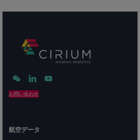
価
輝
格
き
高
を
騰
増
を
す
受
新
け
星
た
航
お問い合わせ
空
会
社
航空データ
の