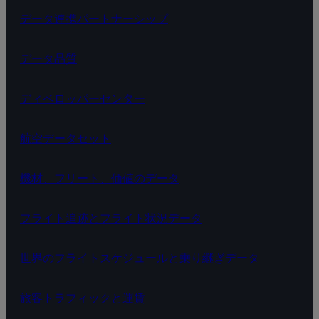
キ
データ連携パートナーシップ
ャ
データ品質
パ
シ
ディベロッパーセンター
テ
航空データセット
ィ
計
機材、フリート、価値のデータ
画
フライト追跡とフライト状況データ
の
変
世界のフライトスケジュールと乗り継ぎデータ
化
旅客トラフィックと運賃