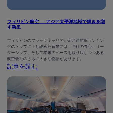
プ
タ
フィリピン航空 — アジア太平洋地域で輝きを増
ー：
す新星
市
フィリピンのフラッグキャリアが定時運航率ランキン
場
グのトップに上り詰めた背景には、同社の野心、リー
ト
ダーシップ、そして本来のペースを取り戻しつつある
航空会社のさらに大きな物語があります。
レ
:
記事を読む
ン
フ
ド
ィ
と
リ
価
ピ
値
ン