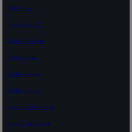
日本チーム
リーダーシップ
親会社－RELX➥
英語サイト➥
韓国語ページ➥
中国語ページ➥
ポルトガル語ページ➥
スペイン語ページ➥