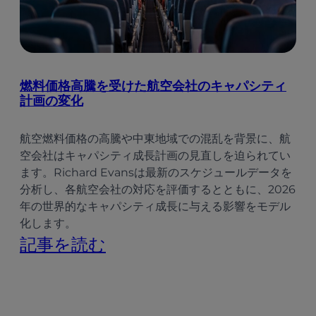
評
航
価
空
に
—
関
燃料価格高騰を受けた航空会社のキャパシティ
ア
計画の変化
す
ジ
る
航空燃料価格の高騰や中東地域での混乱を背景に、航
ア
イ
空会社はキャパシティ成長計画の見直しを迫られてい
太
ます。Richard Evansは最新のスケジュールデータを
ン
分析し、各航空会社の対応を評価するとともに、2026
平
サ
年の世界的なキャパシティ成長に与える影響をモデル
洋
化します。
イ
:
記事を読む
地
ト
燃
域
料
で