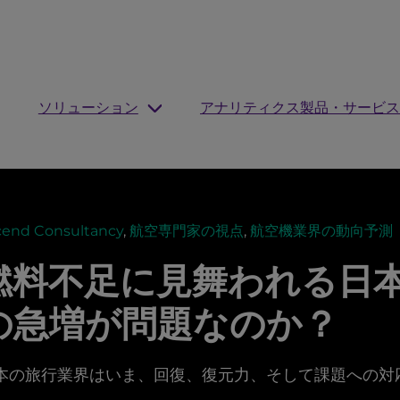
ソリューション
アナリティクス製品・サービス
cend Consultancy
,
航空専門家の視点
,
航空機業界の動向予測
燃料不足に見舞われる日
の急増が問題なのか？
本の旅行業界はいま、回復、復元力、そして課題への対