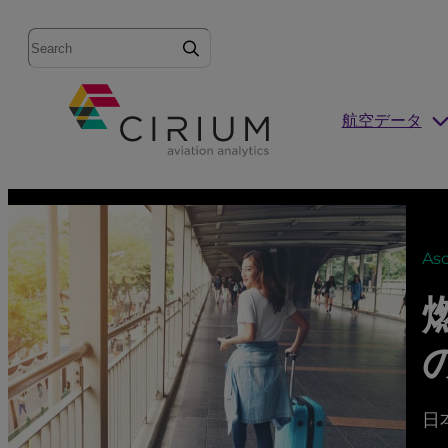
Search
航空データ
As
日